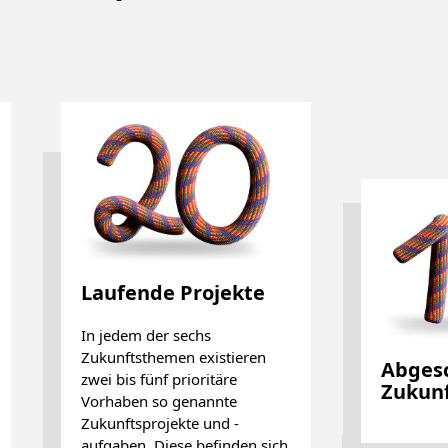
Laufende Projekte
In jedem der sechs
Zukunftsthemen existieren
Abgesch
zwei bis fünf prioritäre
Zukunft
Vorhaben so genannte
Zukunftsprojekte und -
aufgaben. Diese befinden sich